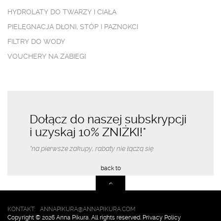
HYDROLATY DO TWARZY I CIAŁA
PIELĘGNACJA DŁONI, STÓP I PAZNOKCI
FILTRY DO WODY
VOUCHERY NA ZABIEGI
Dołącz do naszej subskrypcji
i uzyskaj
10% ZNIŻKI
!*
*na pierwsze zakupy, rabaty nie łączą się
KONTAKT:
ANNAPIKURA@ANNAPIKURA.COM
Copyright © 2026 Anna Pikura. All rights reserved. Privacy Policy