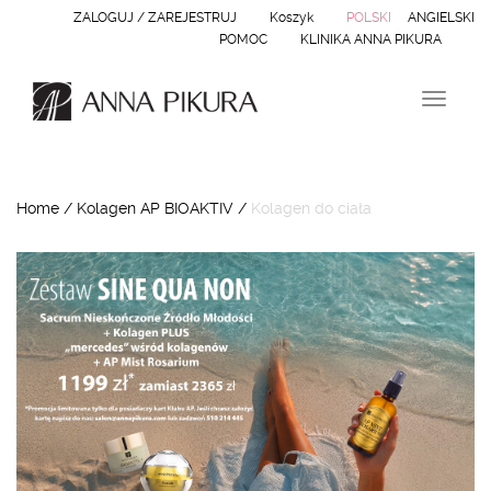
ZALOGUJ / ZAREJESTRUJ
Koszyk
POLSKI
ANGIELSKI
POMOC
KLINIKA ANNA PIKURA
N
a
w
i
g
Home
/
Kolagen AP BIOAKTIV
/
Kolagen do ciała
a
c
j
a