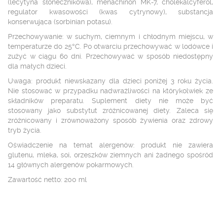
(lecytyna słonecznikowa), menachinon MK-7, cholekalcyferol,
regulator kwasowości (kwas cytrynowy), substancja
konserwująca (sorbinian potasu).
Przechowywanie: w suchym, ciemnym i chłodnym miejscu, w
temperaturze do 25°C. Po otwarciu przechowywać w lodówce i
zużyć w ciągu 60 dni. Przechowywać w sposób niedostępny
dla małych dzieci.
Uwaga: produkt niewskazany dla dzieci poniżej 3 roku życia.
Nie stosować w przypadku nadwrażliwości na którykolwiek ze
składników preparatu. Suplement diety nie może być
stosowany jako substytut zróżnicowanej diety. Zaleca się
zróżnicowany i zrównoważony sposób żywienia oraz zdrowy
tryb życia.
Oświadczenie na temat alergenów: produkt nie zawiera
glutenu, mleka, soi, orzeszków ziemnych ani żadnego spośród
14 głównych alergenów pokarmowych.
Zawartość netto: 200 ml