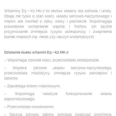
Witaminy D
3
+ K
2
MK-7 to zestaw idealny dla zdrowia i urody.
Dbają nie tylko o stan kości, układu sercowo-naczyniowego i
mięśni, ale również o zęby, włosy i paznokcie. Wspomagają
prawidłowe wchłanianie wapnia i fosforu. Ich łączne
przyjmowanie zmniejsza ryzyko
osteoporozy i zwapnienia
tkanek miękkich (np. nerek czy naczyń krwionośnych).
Działanie duetu w
itamin D
3
+ K
2
MK-7
– Wspomaga zdrowie kości, przeciwdziała osteoporozie.
– Wspiera zdrowie układu sercowo-naczyniowego,
przeciwdziała miażdżycy, zmniejsza ryzyko zakrzepów i
zatorów.
– Zapobiega bólom mięśniowym.
– Wspomaga należyte funkcjonowanie układu
odpornościowego.
– Przeciwdziała nowotworom.
– Sprzyja zdrowiu zębów, pomaga zwalczać próchnicę,