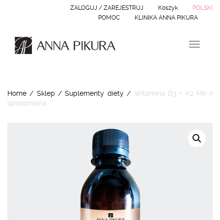
ZALOGUJ / ZAREJESTRUJ
Koszyk
POLSKI
POMOC
KLINIKA ANNA PIKURA
Nawiga
Home
/
Sklep
/
Suplementy diety
/
Witamina D3 + K2 MK-7
liposomalna