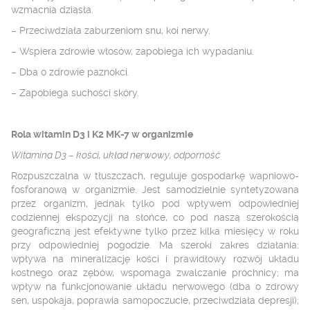
wzmacnia dziąsła.
– Przeciwdziała zaburzeniom snu, koi nerwy.
– Wspiera zdrowie włosów, zapobiega ich wypadaniu.
– Dba o zdrowie paznokci.
– Zapobiega suchości skóry.
Rola witamin D
3
i K
2
MK-7 w organizmie
Witamina D
3
– kości, układ nerwowy, odporność
R
ozpuszczalna w tłuszczach, reguluje gospodarkę wapniowo-
fosforanową w organizmie. Jest samodzielnie syntetyzowana
przez organizm, jednak tylko pod wpływem odpowiedniej
codziennej ekspozycji na słońce, co pod naszą szerokością
geograficzną jest efektywne tylko przez kilka miesięcy w roku
przy odpowiedniej pogodzie. Ma szeroki zakres działania:
wpływa na mineralizację kości i prawidłowy rozwój układu
kostnego oraz zębów, wspomaga zwalczanie próchnicy; ma
wpływ na funkcjonowanie układu nerwowego (dba o zdrowy
sen, uspokaja, poprawia samopoczucie, przeciwdziała depresji);