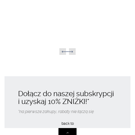
Standaryzowane
Suplement diety
Młodziwo bydlęce (pierwsze mleko krowie)
309,00
PLN
KUP TERAZ
Dołącz do naszej subskrypcji
i uzyskaj
10% ZNIŻKI
!*
*na pierwsze zakupy, rabaty nie łączą się