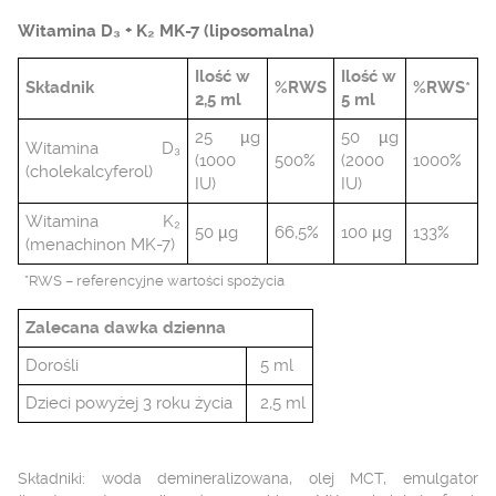
Witamina D₃ + K₂ MK-7 (liposomalna)
Ilość w
Ilość w
Składnik
%RWS
%RWS*
2,5 ml
5 ml
25 µg
50 µg
Witamina D₃
(1000
500%
(2000
1000%
(cholekalcyferol)
IU)
IU)
Witamina K₂
50 µg
66,5%
100 µg
133%
(menachinon MK-7)
*RWS – referencyjne wartości spożycia
Zalecana dawka dzienna
Dorośli
5 ml
Dzieci powyżej 3 roku życia
2,5 ml
Składniki: woda demineralizowana, olej MCT, emulgator