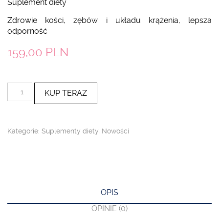
Suplement diety
Zdrowie kości, zębów i układu krążenia, lepsza
odporność
159,00
PLN
ilość
KUP TERAZ
Witamina
D3
+
K2
Kategorie:
Suplementy diety
,
Nowości
MK-
7
liposomalna
OPIS
OPINIE (0)