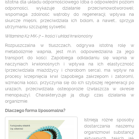
istotna dla układu odpornościowego (dba o odpowiedni poziom
odporności, wykazuje działanie przeciwnowotworowe);
wspomaga zdolność wątroby do regeneracji; wpływa na
skurcze mięśni, przeciwdziała ich bólom, a nawet… sprzyja
utrzymaniu szczupłej sylwetki.
Witamina K
2
MK-7 – kości i układ krwionośny
Rozpuszczalna w tłuszczach, odgrywa istotną rolę w
metabolizmie wapnia, jest m.in. odpowiedzialna za jego
transport do kości. Zapobiega odkładaniu się wapnia w
naczyniach krwionośnych i wpływa na ich elastyczność
(przeciwdziała miażdżycy i chorobom serca), ma wpływ na
procesy krzepnięcia krwi (zapobiega zakrzepom i zatorom),
wzmacnia kości, przyczynia się do ich szybszej regeneracji po
urazach, przeciwdziała osteoporozie (zwłaszcza w okresie
menopauzy).
Charakteryzuje ją długi czas działania w
organizmie.
Dlaczego forma liposomalna?
Istnieją różne sposoby
dostarczania naszemu
organizmowi substancji
aktywnych, takich jak