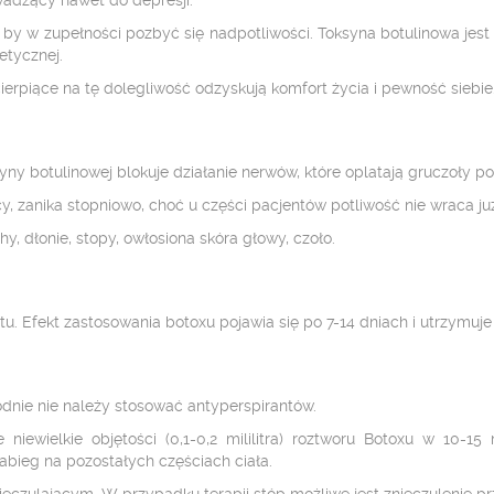
wadzący nawet do depresji.
b, by w zupełności pozbyć się nadpotliwości. Toksyna botulinowa j
tycznej.
cierpiące na tę dolegliwość odzyskują komfort życia i pewność siebie
ny botulinowej blokuje działanie nerwów, które oplatają gruczoły p
cy, zanika stopniowo, choć u części pacjentów potliwość nie wraca ju
, dłonie, stopy, owłosiona skóra głowy, czoło.
. Efekt zastosowania botoxu pojawia się po 7-14 dniach i utrzymuje 
odnie nie należy stosować antyperspirantów.
e niewielkie objętości (0,1-0,2 mililitra) roztworu Botoxu w 10-
bieg na pozostałych częściach ciała.