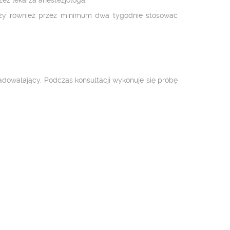
zez lekarza anestezjologa.
leży również przez minimum dwa tygodnie stosować
zadowalający. Podczas konsultacji wykonuje się próbę