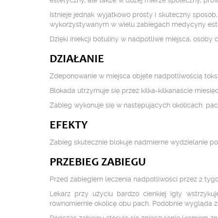
estetyczny, ale także w dużej mierze społeczny, pro
Istnieje jednak wyjątkowo prosty i skuteczny sposó
wykorzystywanym w wielu zabiegach medycyny este
Dzięki iniekcji botuliny w nadpotliwe miejsca, osoby 
DZIAŁANIE
Zdeponowanie w miejsca objęte nadpotliwością toksy
Blokada utrzymuje się przez kilka-kilkanaście miesię
Zabieg wykonuje się w następujących okolicach: pachy
EFEKTY
Zabieg skutecznie blokuje nadmierne wydzielanie potu
PRZEBIEG ZABIEGU
Przed zabiegiem leczenia nadpotliwości przez 2 tyg
Lekarz przy użyciu bardzo cienkiej igły wstrzykuj
równomiernie okolicę obu pach. Podobnie wygląda za