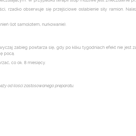
eczulającym. W przypadku terapii stóp możliwe jest znieczulenie pr
i, rzadko obserwuje się przejściowe osłabienie siły ramion. Na
nień (lot samolotem, nurkowanie).
wyczaj zabieg powtarza się, gdy po kilku tygodniach efekt nie jest 
ię pocą.
zać, co ok. 8 miesięcy.
eży od ilości zastosowanego preparatu.