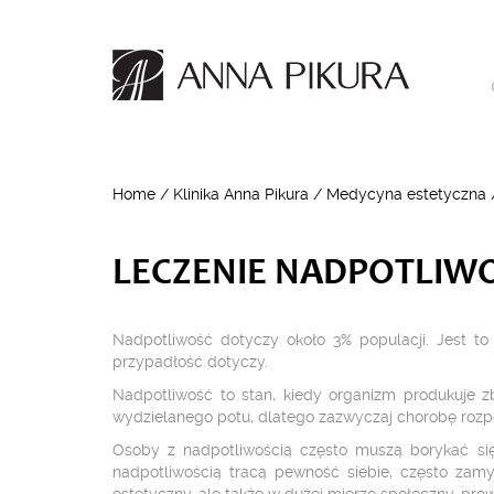
Home
/
Klinika Anna Pikura
/
Medycyna estetyczna
LECZENIE NADPOTLIWO
Nadpotliwość dotyczy około 3% populacji. Jest t
przypadłość dotyczy.
Nadpotliwość to stan, kiedy organizm produkuje zby
wydzielanego potu, dlatego zazwyczaj chorobę rozp
Osoby z nadpotliwością często muszą borykać się 
nadpotliwością tracą pewność siebie, często zamyk