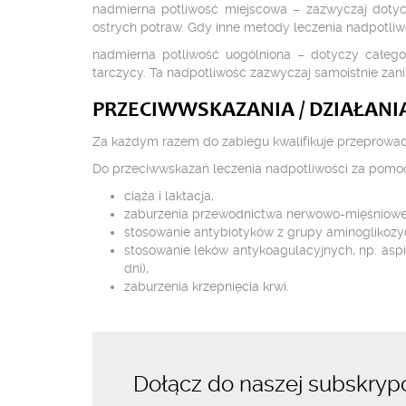
nadmierna potliwość miejscowa – zazwyczaj dotycz
ostrych potraw. Gdy inne metody leczenia nadpotliwo
nadmierna potliwość uogólniona – dotyczy całego 
tarczycy. Ta nadpotliwość zazwyczaj samoistnie zani
PRZECIWWSKAZANIA / DZIAŁANI
Za każdym razem do zabiegu kwalifikuje przeprowad
Do przeciwwskazań leczenia nadpotliwości za pomoc
ciąża i laktacja,
zaburzenia przewodnictwa nerwowo-mięśniowe
stosowanie antybiotyków z grupy aminoglikozy
stosowanie leków antykoagulacyjnych, np. asp
dni),
zaburzenia krzepnięcia krwi.
Dołącz do naszej subskrypcj