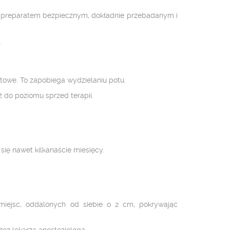
est preparatem bezpiecznym, dokładnie przebadanym i
.
otowe. To zapobiega wydzielaniu potu.
ż do poziomu sprzed terapii.
się nawet kilkanaście miesięcy.
15 miejsc, oddalonych od siebie o 2 cm, pokrywając