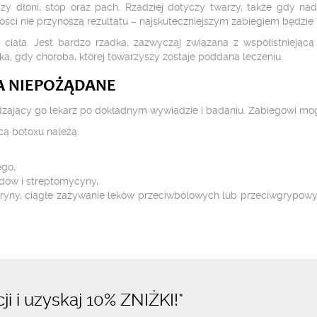
y dłoni, stóp oraz pach. Rzadziej dotyczy twarzy, także gdy na
ści nie przynoszą rezultatu – najskuteczniejszym zabiegiem będzie i
ciała. Jest bardzo rzadka, zazwyczaj związana z współistniejącą 
ka, gdy choroba, której towarzyszy zostaje poddana leczeniu.
A NIEPOŻĄDANE
zający go lekarz po dokładnym wywiadzie i badaniu. Zabiegowi mo
ą botoxu należą:
go,
dów i streptomycyny,
iryny, ciągłe zażywanie leków przeciwbólowych lub przeciwgrypowyc
i i uzyskaj
10% ZNIŻKI
!*