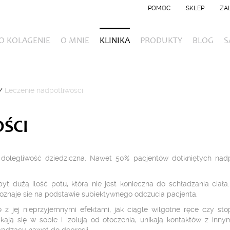
POMOC
SKLEP
ZA
O KOLAGENIE
O MNIE
KLINIKA
PRODUKTY
BLOG
S
/
Leczenie nadpotliwości
ŚCI
o dolegliwość dziedziczna. Nawet 50% pacjentów dotkniętych nadp
t dużą ilość potu, która nie jest konieczna do schładzania ciała
oznaje się na podstawie subiektywnego odczucia pacjenta.
z jej nieprzyjemnymi efektami, jak ciągle wilgotne ręce czy sto
ają się w sobie i izolują od otoczenia, unikają kontaktów z inn