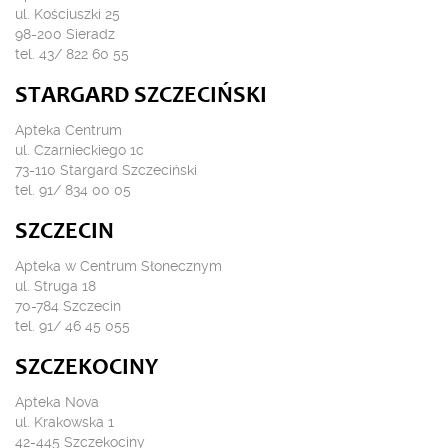
ul. Kościuszki 25
98-200 Sieradz
tel. 43/ 822 60 55
STARGARD SZCZECIŃSKI
Apteka Centrum
ul. Czarnieckiego 1c
73-110 Stargard Szczeciński
tel. 91/ 834 00 05
SZCZECIN
Apteka w Centrum Słonecznym
ul. Struga 18
70-784 Szczecin
tel. 91/ 46 45 055
SZCZEKOCINY
Apteka Nova
ul. Krakowska 1
42-445 Szczekociny