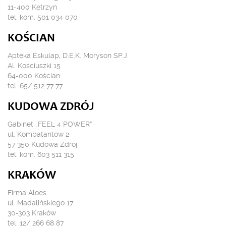
11-400 Kętrzyn
tel. kom. 501 034 070
KOŚCIAN
Apteka Eskulap, D.E.K. Moryson SP.J.
Al. Kościuszki 15
64-000 Kościan
tel. 65/ 512 77 77
KUDOWA ZDRÓJ
Gabinet „FEEL 4 POWER”
ul. Kombatantów 2
57-350 Kudowa Zdrój
tel. kom. 603 511 315
KRAKÓW
Firma Aloes
ul. Madalińskiego 17
30-303 Kraków
tel. 12/ 266 68 87