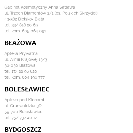
Gabinet Kosmetyczny Anna Satława
ul. Trzech Diamentów 2/1 (os. Polskich Skrzydeł)
43-382 Bielsko- Biała
tel. 33/ 818 20 69
tel. kom. 605 064 091
BŁAŻOWA
Apteka Prywatna
ul. Armii Krajowej 13/3
36-030 Błażowa
tel. 17/ 22 96 620
tel. kom. 604 196 777
BOLESŁAWIEC
Apteka pod Klonami
ul. Grunwaldzka 3D
59-700 Bolesławiec
tel. 75/ 732 40 12
BYDGOSZCZ