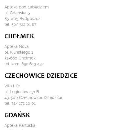
Apteka pod Łabędziem
ul. Gdańska 5
85-005 Bydgoszcz
tel. 52/ 322 01 87
CHEŁMEK
Apteka Nova
pl. Kilińskiego 1
32-660 Chełmek
tel. kom. 692 643 432
CZECHOWICE-DZIEDZICE
Vita Life
ul. Legionów 231 B
43-500 Czechowice-Dziedzice
tel. 72/ 172 10 01
GDAŃSK
Apteka Kartuska