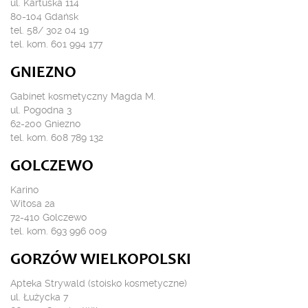
ul. Kartuska 114
80-104 Gdańsk
tel. 58/ 302 04 19
tel. kom. 601 994 177
GNIEZNO
Gabinet kosmetyczny Magda M.
ul. Pogodna 3
62-200 Gniezno
tel. kom. 608 789 132
GOLCZEWO
Karino
Witosa 2a
72-410 Golczewo
tel. kom. 693 996 009
GORZÓW WIELKOPOLSKI
Apteka Strywald (stoisko kosmetyczne)
ul. Łużycka 7