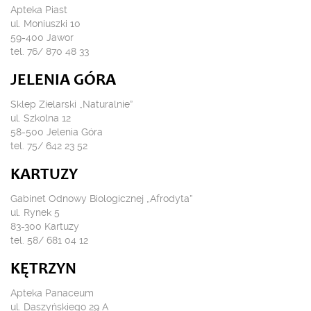
Apteka Piast
ul. Moniuszki 10
59-400 Jawor
tel. 76/ 870 48 33
JELENIA GÓRA
Sklep Zielarski „Naturalnie”
ul. Szkolna 12
58-500 Jelenia Góra
tel. 75/ 642 23 52
KARTUZY
Gabinet Odnowy Biologicznej „Afrodyta”
ul. Rynek 5
83-300 Kartuzy
tel. 58/ 681 04 12
KĘTRZYN
Apteka Panaceum
ul. Daszyńskiego 29 A