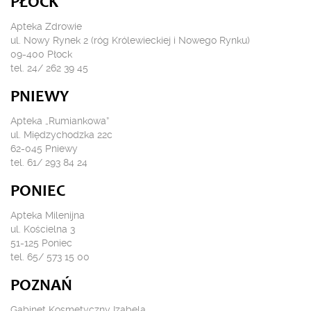
PŁOCK
Apteka Zdrowie
ul. Nowy Rynek 2 (róg Królewieckiej i Nowego Rynku)
09-400 Płock
tel. 24/ 262 39 45
PNIEWY
Apteka „Rumiankowa”
ul. Międzychodzka 22c
62-045 Pniewy
tel. 61/ 293 84 24
PONIEC
Apteka Milenijna
ul. Kościelna 3
51-125 Poniec
tel. 65/ 573 15 00
POZNAŃ
Gabinet Kosmetyczny Izabela