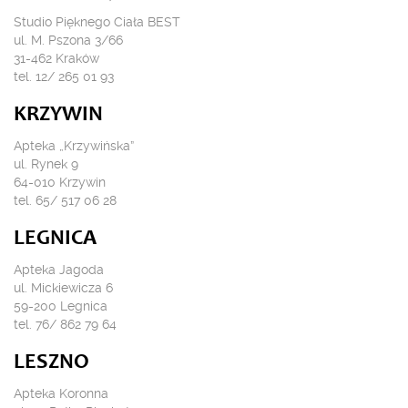
Studio Pięknego Ciała BEST
ul. M. Pszona 3/66
31-462 Kraków
tel. 12/ 265 01 93
KRZYWIN
Apteka „Krzywińska”
ul. Rynek 9
64-010 Krzywin
tel. 65/ 517 06 28
LEGNICA
Apteka Jagoda
ul. Mickiewicza 6
59-200 Legnica
tel. 76/ 862 79 64
LESZNO
Apteka Koronna