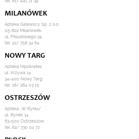
tel. 61/ 441 71 39
MILANÓWEK
Apteka Galewscy Sp. z o.o.
05-822 Milanówek
ul. Piłsudskiego 19
tel. 22/ 758 34 64
NOWY TARG
Apteka Hipokrates
ul. Krzywa 14
34-400 Nowy Targ
tel. 18/ 264 03 15
OSTRZESZÓW
Apteka „W Rynku”
ul. Rynek 14
63-500 Ostrzeszów
tel. 62/ 730 04 72