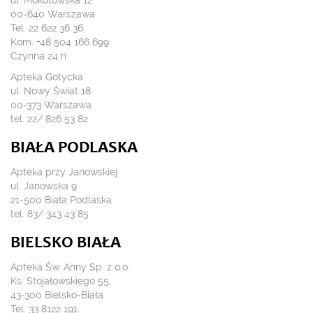
00-640 Warszawa
Tel. 22 622 36 36
Kom. +48 504 166 699
Czynna 24 h
Apteka Gotycka
ul. Nowy Świat 18
00-373 Warszawa
tel. 22/ 826 53 82
BIAŁA PODLASKA
Apteka przy Janowskiej
ul. Janowska 9
21-500 Biała Podlaska
tel. 83/ 343 43 85
BIELSKO BIAŁA
Apteka Św. Anny Sp. z o.o.
Ks. Stojałowskiego 55,
43-300 Bielsko-Biała
Tel. 33 8122 191.