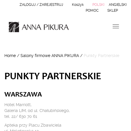
ZALOGUJ / ZAREJESTRUJ
Koszyk
POLSKI
ANGIELSKI
POMOC
SKLEP
N
a
w
i
g
Home
/
Salony firmowe ANNA PIKURA
/
Punkty Partnerskie
a
c
j
a
PUNKTY PARTNERSKIE
WARSZAWA
Hotel Marriott,
Galeria LIM, od ul. Chałubińskiego,
tel. 22/ 630 70 61
Apteka przy Placu Zbawiciela
ul. Mokotowska 12