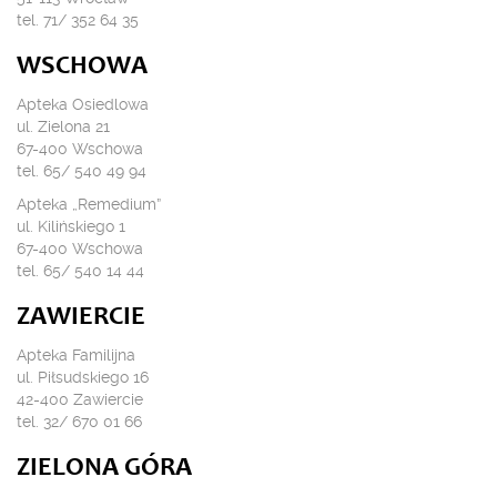
tel. 71/ 352 64 35
WSCHOWA
Apteka Osiedlowa
ul. Zielona 21
67-400 Wschowa
tel. 65/ 540 49 94
Apteka „Remedium”
ul. Kilińskiego 1
67-400 Wschowa
tel. 65/ 540 14 44
ZAWIERCIE
Apteka Familijna
ul. Piłsudskiego 16
42-400 Zawiercie
tel. 32/ 670 01 66
ZIELONA GÓRA