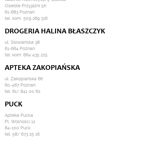
Osiedle Przyjaźni 5K
61-683 Poznań
tel. kom. 509 269 318
DROGERIA HALINA BŁASZCZYK
ul. Słowiańska 38
61-664 Poznań
tel. kom. 664 435 225
APTEKA ZAKOPIAŃSKA
ul. Zakopiańska 66
60-467 Poznań
tel. 61/ 841 00 62
PUCK
Apteka Pucka
Pl. Wolności 12
84-100 Puck
tel. 58/ 673 25 16