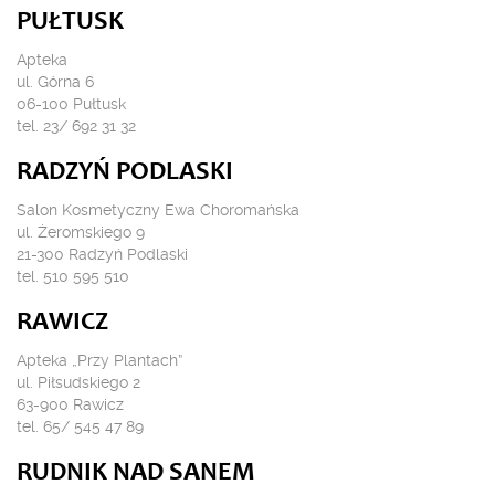
PUŁTUSK
Apteka
ul. Górna 6
06-100 Pułtusk
tel. 23/ 692 31 32
RADZYŃ PODLASKI
Salon Kosmetyczny Ewa Choromańska
ul. Żeromskiego 9
21-300 Radzyń Podlaski
tel. 510 595 510
RAWICZ
Apteka „Przy Plantach”
ul. Piłsudskiego 2
63-900 Rawicz
tel. 65/ 545 47 89
RUDNIK NAD SANEM