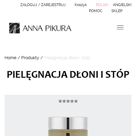
ZALOGUJ / ZAREJESTRUJ
Koszyk
POLSKI
ANGIELSKI
POMOC
SKLEP
N
a
w
i
g
Home
/
Produkty
/
Pielęgnacja dłoni i stóp
a
c
j
PIELĘGNACJA DŁONI I STÓP
a
Oceniono
5.00
na 5