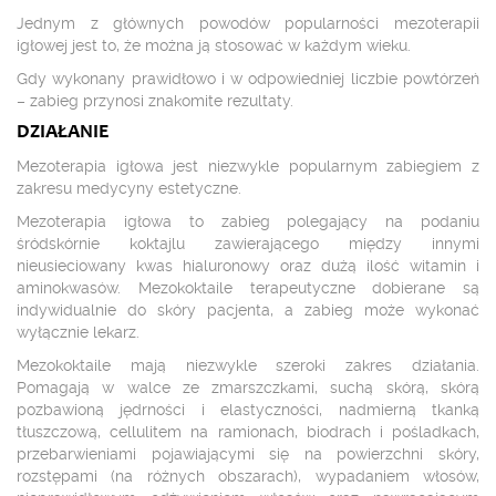
Jednym z głównych powodów popularności mezoterapii
igłowej jest to, że można ją stosować w każdym wieku.
Gdy wykonany prawidłowo i w odpowiedniej liczbie powtórzeń
– zabieg przynosi znakomite rezultaty.
DZIAŁANIE
Mezoterapia igłowa jest niezwykle popularnym zabiegiem z
zakresu medycyny estetyczne.
Mezoterapia igłowa to zabieg polegający na podaniu
śródskórnie koktajlu zawierającego między innymi
nieusieciowany kwas hialuronowy oraz dużą ilość witamin i
aminokwasów. Mezokoktaile terapeutyczne dobierane są
indywidualnie do skóry pacjenta, a zabieg może wykonać
wyłącznie lekarz.
Mezokoktaile mają niezwykle szeroki zakres działania.
Pomagają w walce ze zmarszczkami, suchą skórą, skórą
pozbawioną jędrności i elastyczności, nadmierną tkanką
tłuszczową, cellulitem na ramionach, biodrach i pośladkach,
przebarwieniami pojawiającymi się na powierzchni skóry,
rozstępami (na różnych obszarach), wypadaniem włosów,