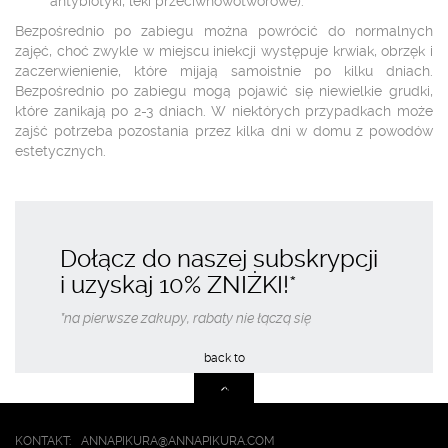
antybiotyki, leki przeciwnowotworowe).
Bezpośrednio po zabiegu można powrócić do normalnych
zajęć, choć zwykle w miejscu iniekcji występuje krwiak, obrzęk i
zaczerwienienie, które mijają samoistnie po kilku dniach.
Bezpośrednio po zabiegu mogą pojawić się niewielkie grudki,
które zanikają po 2-3 dniach. W niektórych przypadkach może
zajść potrzeba pozostania przez kilka dni w domu z powodów
estetycznych.
Dołącz do naszej subskrypcji
i uzyskaj
10% ZNIŻKI
!*
*na pierwsze zakupy, rabaty nie łączą się
KONTAKT:
ANNAPIKURA@ANNAPIKURA.COM