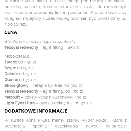
W Klinice Anna Pikura to lekarz, biorąc pod uwagę stan skóry i
potrzeby pacjenta, dobiera odpowiedni koktajl do mezoterapii
oraz zaleca odpowiednią liczbę powtórzeń. Standardowo, aby
osiągnąć najlepszy skutek zabieg powinien być powtarzany od
3 do 10 razy.
CENA
W zależności od użytego mezokoktailu:
Teosyal redencity
– light filling – 450 zł
Mezokoktaile:
Twarz:
od 450 zł
Szyja:
od 250 zł
Dekolt:
od 250 zł
Dłonie:
od 350 zł
Skóra głowy
– terapia łysienia: od 350 zł
Teosyal redencity
– light filling: od 450 zł
Mezolift
– czysty kwas hialuronowy: 450 zł
Light Eyes Ultra
– okolica doliny łez: od 300 zł
DODATKOWE INFORMACJE
W Klinice Anna Pikura mamy szeroki wybór koktajli, które z
pewnością spełnią oczekiwania nawet najbardziej