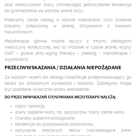
oraz elastyczność skóry, zmniejszając jednocześnie tendencję
do gromadzenia się płynów wokół oczu.
Polecamy także zabieg o nazwie mezobotox, czyli podanie
botuliny połączonej w jednej strzykawce z kwasem
hialuronowym.
Mezoterapię igłową można łączyć z innymi zabiegami
medycyny estetycznej, jest to możliwe w czasie jednej wizyty
(GAT – global anty-aging therapy – peeling + mezoterapia +
wypełniacz).
PRZECIWWSKAZANIA / DZIAŁANIA NIEPOŻĄDANE
Za każdym razem do zabiegu kwalifikuje przeprowadzający go
lekarz po dokładnym wywiadzie i badaniu. Zabiegowi mogą
być poddane wyłącznie osoby pełnoletnie.
DO PRZECIWWSKAZAŃ STOSOWANIA MEZOTERAPII NALEŻĄ:
ciąża i laktacja,
stany zapalne skóry, np. opryszczka, stany ropne skóry,
choroby autoimmunologiczne,
tendencje do powstawania bliznowców,
zażywanie niektórych leków (rozrzedzające krew,