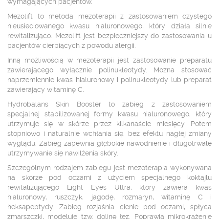
wymagających pacjentów.
Mezolift to metoda mezoterapii z zastosowaniem czystego
nieusieciowanego kwasu hialuronowego, który działa silnie
rewitalizująco. Mezolift jest bezpieczniejszy do zastosowania u
pacjentów cierpiących z powodu alergii.
Inną możliwością w mezoterapii jest zastosowanie preparatu
zawierającego wyłącznie polinukleotydy. Można stosować
naprzemiennie kwas hialuronowy i polinukleotydy lub preparat
zawierający witaminę C.
Hydrobalans Skin Booster to zabieg z zastosowaniem
specjalnej stabilizowanej formy kwasu hialuronowego, który
utrzymuje się w skórze przez kilkanaście miesięcy. Potem
stopniowo i naturalnie wchłania się, bez efektu nagłej zmiany
wyglądu. Zabieg zapewnia głębokie nawodnienie i długotrwale
utrzymywanie się nawilżenia skóry.
Szczególnym rodzajem zabiegu jest mezoterapia wykonywana
na skórze pod oczami z użyciem specjalnego koktajlu
rewitalizującego Light Eyes Ultra, który zawiera kwas
hialuronowy, ruszczyk, jagodę, rozmaryn, witaminę C i
heksapeptydy. Zabieg rozjaśnia cienie pod oczami, spłyca
zmarszczki, modeluje tzw. dolinę łez. Poprawia mikrokrążenie