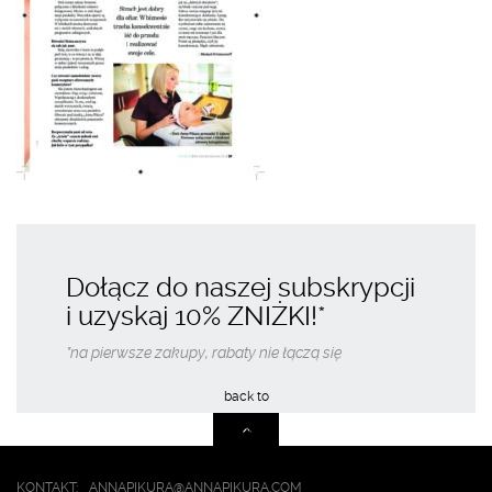
Dołącz do naszej subskrypcji
i uzyskaj
10% ZNIŻKI
!*
*na pierwsze zakupy, rabaty nie łączą się
KONTAKT:
ANNAPIKURA@ANNAPIKURA.COM