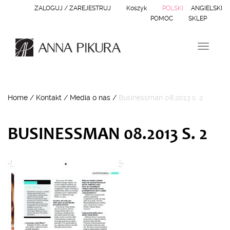
ZALOGUJ / ZAREJESTRUJ
Koszyk
POLSKI
ANGIELSKI
POMOC
SKLEP
N
a
w
i
g
Home
/
Kontakt
/
Media o nas
/
Businessman 08.2013 s. 2
a
c
j
a
BUSINESSMAN 08.2013 S. 2