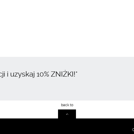
i i uzyskaj
10% ZNIŻKI
!*
C