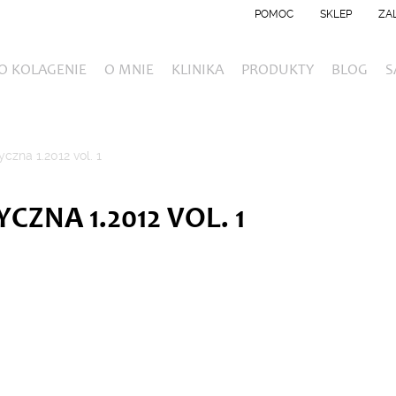
POMOC
SKLEP
ZA
O KOLAGENIE
O MNIE
KLINIKA
PRODUKTY
BLOG
S
czna 1.2012 vol. 1
ZNA 1.2012 VOL. 1