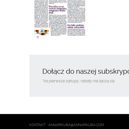
Dołącz do naszej subskrypcj
*na pierwsze zakupy, rabaty nie łączą się
KONTAKT:
ANNAPIKURA@ANNAPIKURA.COM