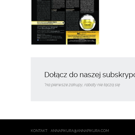
Dołącz do naszej subskrypcj
*na pierwsze zakupy, rabaty nie łączą się
KONTAKT:
ANNAPIKURA@ANNAPIKURA.COM