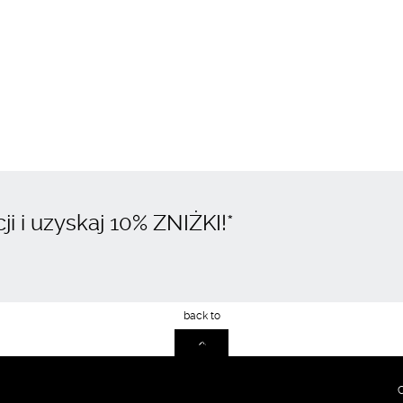
i i uzyskaj
10% ZNIŻKI
!*
C