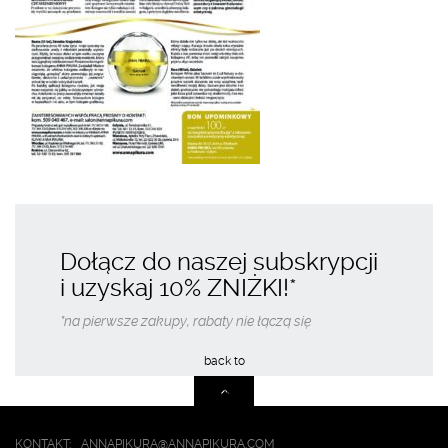
Dołącz do naszej subskrypcji
i uzyskaj
10% ZNIŻKI
!*
*na pierwsze zakupy, rabaty nie łączą się
KONTAKT:
ANNAPIKURA@ANNAPIKURA.COM