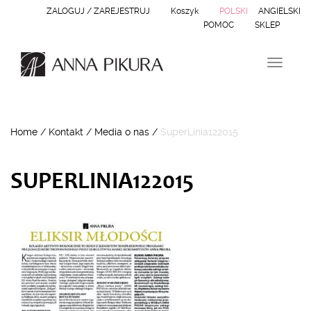
ZALOGUJ / ZAREJESTRUJ
Koszyk
POLSKI
ANGIELSKI
POMOC
SKLEP
N
a
w
i
g
Home
/
Kontakt
/
Media o nas
/
SuperLinia122015
a
c
j
a
SUPERLINIA122015