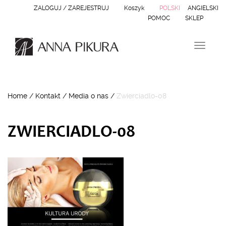
ZALOGUJ / ZAREJESTRUJ
Koszyk
POLSKI
ANGIELSKI
POMOC
SKLEP
N
a
w
i
g
Home
/
Kontakt
/
Media o nas
/
Zwierciadlo-08
a
c
j
a
ZWIERCIADLO-08