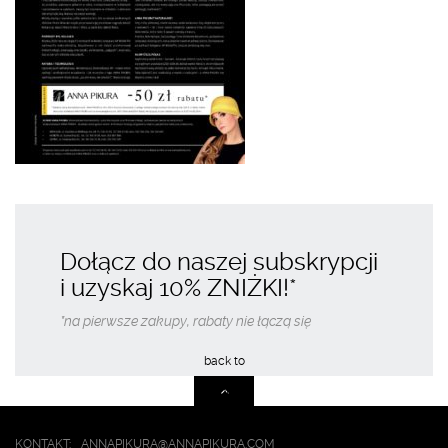
Dołącz do naszej subskrypcji
i uzyskaj
10% ZNIŻKI
!*
*na pierwsze zakupy, rabaty nie łączą się
KONTAKT:
ANNAPIKURA@ANNAPIKURA.COM